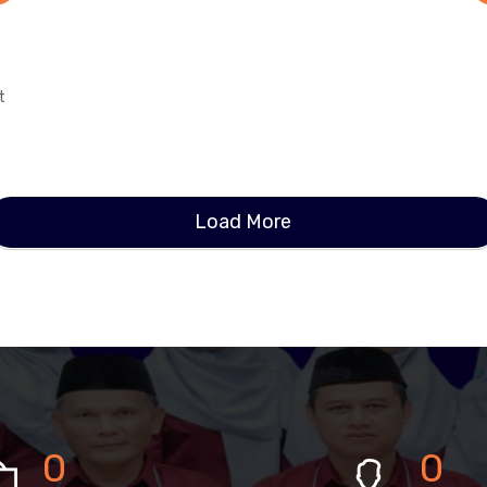
t
Load More
0
0