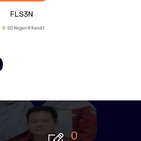
FLS3N
SD Negeri III Kendit
0