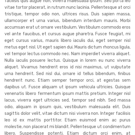
facilisis quis augue non, viverra malesuada ipsum. Sed porta leo
vitae tortor placerat, in rutrum nunc lacinia. Pellentesque at orci
tristique, tempor odio non, ultrices risus. Duis sapien massa,
ullamcorper et urna varius, bibendum interdum mauris. Morbi
accumsan erat ut ornare vestibulum. Vestibulum commodo eros
vel ante faucibus, et cursus augue pharetra. Fusce feugiat, mi
eget cursus varius, mauris libero iaculis dui, eget semper nisl
metus eget nisl. Ut eget sapien dui. Mauris dictum rhoncus ligula,
vel tempor lectus commodo nec. Nam imperdiet viverra aliquet.
Nulla iaculis posuere lectus. Quisque in lorem eu nunc viverra
aliquet. Vivamus hendrerit eros id nisi maximus, ut vulputate
urna hendrerit. Sed nisl dui, ornare id tellus bibendum, finibus
hendrerit nunc. Etiam semper tempor orci, at egestas sem
dapibus ut. Fusce aliquam ut ipsum vehicula ultricies. Quisque
venenatis libero fermentum ipsum mattis pretium. Integer nisl
lacus, viverra eget ultricies sed, tempor sed nibh. Sed massa
odio, aliquam in ipsum quis, vestibulum malesuada elit. Duis
sagittis dolor velit, vitae dictum nisi viverra non. Integer facilisis
leo id ex mattis porttitor. Etiam euismod enim ac purus
molestie, non placerat mi blandit. Pellentesque ut condimentum
libero. Suspendisse potenti. Etiam dictum orci enim, at